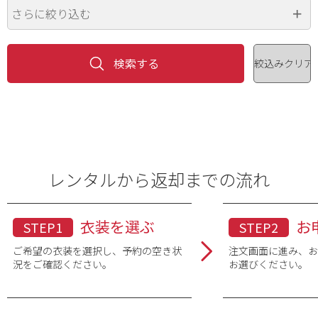
さらに絞り込む
価格（円）
~
色
※複数選択可
品番・品名
レンタルから返却までの流れ
衣装を選ぶ
お
STEP1
STEP2
ご希望の衣装を選択し、予約の空き状
注文画面に進み、
況をご確認ください。
お選びください。