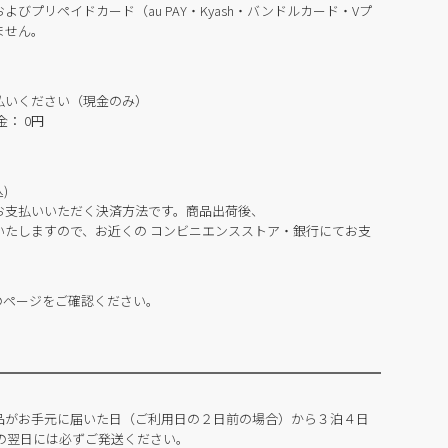
びプリペイドカード（au PAY・Kyash・バンドルカード・Vプ
ません。
払いください（現金のみ）
： 0円
)
お支払いいただく決済方法です。商品出荷後、
いたしますので、お近くの コンビニエンスストア・銀行にてお支
のページをご確認ください。
品がお手元に届いた日（ご利用日の２日前の場合）から３泊４日
の翌日には必ずご発送ください。