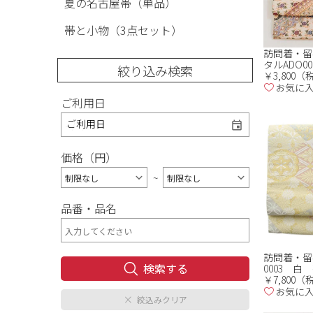
夏の名古屋帯（単品）
帯と小物（3点セット）
訪問着・留
タルADO00
絞り込み検索
￥3,800
お気に
ご利用日
ご利用日
価格（円）
~
品番・品名
訪問着・留
0003 白
￥7,800
お気に