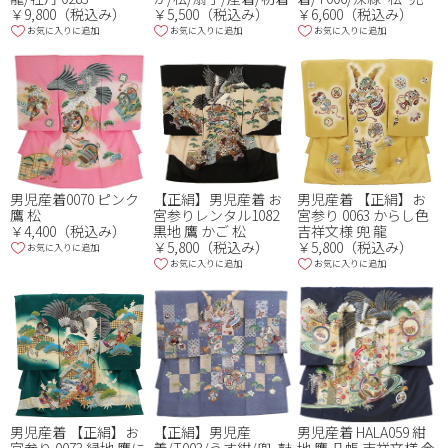
￥9,800（税込み）
￥5,500（税込み）
￥6,600（税込み）
お気に入りに追加
お気に入りに追加
お気に入りに追加
ブランド
素材
品番・品名
男児産着0070 ピンク
【正絹】男児産着 お
男児産着 【正絹】お
鷹 松
宮参りレンタル1082
宮参り 0063 からし色
￥4,400（税込み）
黒地 鷹 かご 松
吉祥文様 兜 龍
￥5,800（税込み）
￥5,800（税込み）
お気に入りに追加
お気に入りに追加
お気に入りに追加
男児産着 【正絹】お
【正絹】男児産
男児産着 HALA059 紺