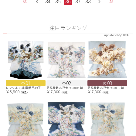
84
85
86
87
88
注目ランキング
update:
2026/08/08
01
02
03
レンタル 正絹 産着 男の子 白 鷹 No.67
男児産着 お宮参りD0104 単衣 オフホワイト 鷹兜 富士山 のし
男児産着 お宮参りD0119 単衣 ブルーグレー 鷹兜 富士山
￥5,800
￥7,800
￥7,800
（税込）
（税込）
（税込）