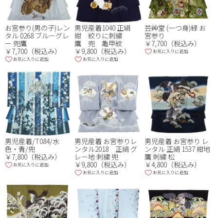
お宮参り(男の子)レン
男児産着1040 正絹
芸艸堂 (一つ身)緑 お
タル 0268 ブルーグレ
紺 絞りに刺繍
宮参り
ー 兜鷹
鷹 兜 亀甲紋
￥7,700（税込み）
￥7,700（税込み）
￥9,800（税込み）
お気に入りに追加
お気に入りに追加
お気に入りに追加
男児産着/T084/水
男児産着 お宮参りレ
男児産着 お宮参り レ
色・青/兜
ンタル2018 正絹 グ
ンタル 正絹 1537 紺地
￥7,800（税込み）
レー地 刺繍 兜
鷹 刺繍 松
￥9,800（税込み）
￥4,800（税込み）
お気に入りに追加
お気に入りに追加
お気に入りに追加