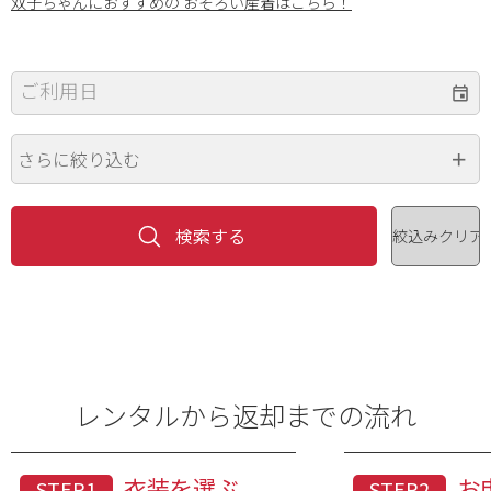
双子ちゃんにおすすめの おそろい産着はこちら！
ご利用日
さらに絞り込む
価格（円）
~
色
※複数選択可
レンタルから返却までの流れ
衣装を選ぶ
お
STEP1
STEP2