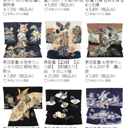
宮参り 0073 緑地 鷹に
着/T003/うす紺/兜･鼓
地 鷹 几帳 吉祥文様 金
御所車
￥5,800（税込み）
彩 | 化繊
￥7,700（税込み）
￥8,800（税込み）
お気に入りに追加
お気に入りに追加
お気に入りに追加
男児産着 お宮参りレ
男産着【正絹】【五
男児産着 お宮参りレ
ンタル0032 紺地 兜に
つ紋】【刺繍入り】
ンタル2347 茶 鷹に
熨斗
白 タカに小槌
虎
￥7,800（税込み）
￥15,800（税込み）
￥5,800（税込み）
お気に入りに追加
お気に入りに追加
お気に入りに追加