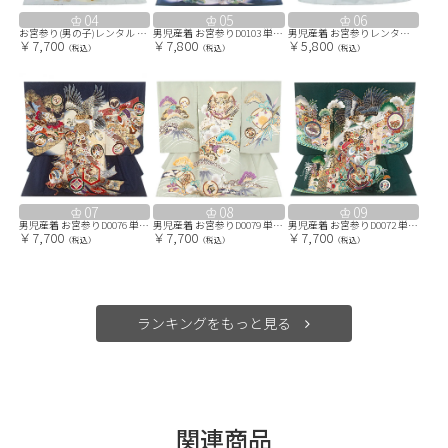
04
05
06
お宮参り(男の子)レンタル 0292 水色 鷹兜熨斗
男児産着 お宮参りD0103 単衣 紺 鷹兜 富士山 のし
男児産着 お宮参りレンタル R186水色 熨斗に鷹
￥7,700
￥7,800
￥5,800
（税込）
（税込）
（税込）
07
08
09
男児産着 お宮参りD0076 単衣 濃紺 鷹 のし 刺繍
男児産着 お宮参りD0079 単衣 兜 白緑
男児産着 お宮参りD0072 単衣 濃緑 鷹小槌兜 流水 刺繍
￥7,700
￥7,700
￥7,700
（税込）
（税込）
（税込）
ランキングをもっと見る
関連商品