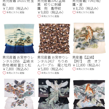
男児産着 1N101 兜 宝
男児産着1042 正絹
男児産着/T043/紺/
船
黒 絞りに刺繍
鷹・波
￥7,800（税込み）
鷹 兜 亀甲紋
￥8,250（税込み）
￥9,800（税込み）
お気に入りに追加
お気に入りに追加
お気に入りに追加
男児産着 お宮参りレ
男児産着 お宮参りレ
男産着【正絹】
ンタル1956 正絹 水
ンタル2417 ちりめ
【刺?】 虎 オフ
色地 裾紺 富士と松
んパープル 龍と牡丹
￥12,800（税込み）
￥7,800（税込み）
￥5,800（税込み）
お気に入りに追加
お気に入りに追加
お気に入りに追加