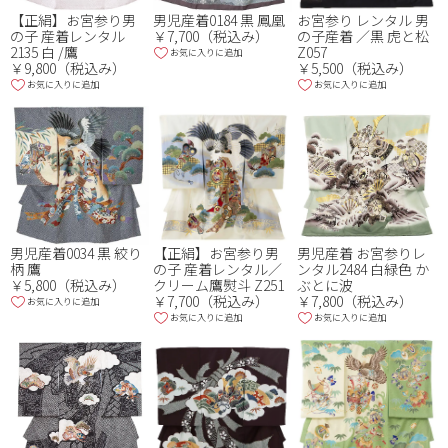
【正絹】お宮参り男
男児産着0184 黒 鳳凰
お宮参り レンタル 男
の子 産着レンタル
￥7,700（税込み）
の子産着 ／黒 虎と松
2135 白 /鷹
Z057
お気に入りに追加
￥9,800（税込み）
￥5,500（税込み）
お気に入りに追加
お気に入りに追加
男児産着0034 黒 絞り
【正絹】お宮参り男
男児産着 お宮参りレ
柄 鷹
の子 産着レンタル／
ンタル2484 白緑色 か
￥5,800（税込み）
クリーム鷹熨斗 Z251
ぶとに波
￥7,700（税込み）
￥7,800（税込み）
お気に入りに追加
お気に入りに追加
お気に入りに追加