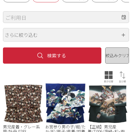
ご利用日
さらに絞り込む
価格（円）
~
色
※複数選択可
男児産着・グレー系
お宮参り男の子/紺/た
【正絹】男児産
龍/牡丹 0283
か/松/扇子/産着/初着
着/T006/深緑･松･兜