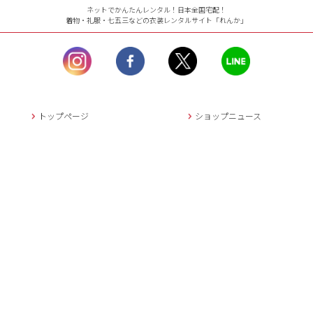
ネットでかんたんレンタル！日本全国宅配！
着物・礼服・七五三などの衣装レンタルサイト「れんか」
【お問い合わせ窓口（メー
ル）】10:00~17:00
土曜日、日曜日、臨
時休業日を除く。
営業時間外にいただ
いたメールは、緊急時を
のぞき翌日営業日以降に
トップページ
ショップニュース
返信させていただきま
す。
プライバシー規約
会社概要
年末年始、大型連休
の場合は別途記載
ご利用案内
新規会員登録
メールでのお問い合わせ
特定商取引法表記
サイトマップ
レンタルご利用の流れ
会員利用規約
キャンセルについて
よくある質問
お問い合せ
ご予約確定後のキャンセル料は
下記の通りです。