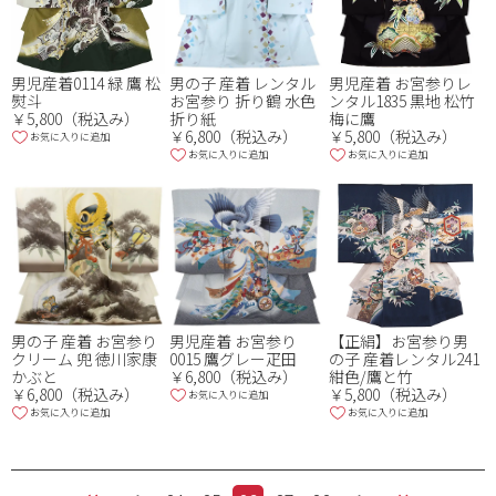
男児産着0114 緑 鷹 松
男の子 産着 レンタル
男児産着 お宮参りレ
熨斗
お宮参り 折り鶴 水色
ンタル1835 黒地 松竹
￥5,800（税込み）
折り紙
梅に鷹
￥6,800（税込み）
￥5,800（税込み）
お気に入りに追加
お気に入りに追加
お気に入りに追加
男の子 産着 お宮参り
男児産着 お宮参り
【正絹】お宮参り男
クリーム 兜 徳川家康
0015 鷹グレー疋田
の子 産着レンタル241
かぶと
￥6,800（税込み）
紺色/鷹と竹
￥6,800（税込み）
￥5,800（税込み）
お気に入りに追加
お気に入りに追加
お気に入りに追加