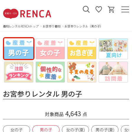
着物レンタルRENCAトップ
お宮参り着物
お宮参りレンタル（男の子）
お宮参りレンタル 男の子
4,643
対象商品
点
女の子
男の子
女の子(夏)
男の子(夏)
女の