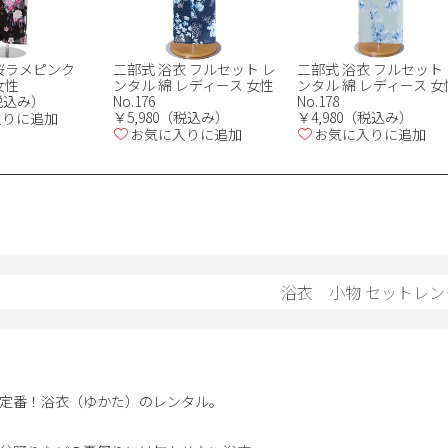
桜ラメピンク
二部式 浴衣 フルセット レ
二部式 浴衣 フルセット
 女性
ンタル 綿 レディース 女性
ンタル 綿 レディース 女
（税込み）
No.176
No.178
￥5,980（税込み）
￥4,980（税込み）
入りに追加
お気に入りに追加
お気に入りに追加
浴衣 小物
セットレン
定番！浴衣（ゆかた）のレンタル。