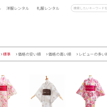
ル
洋服レンタル
礼服レンタル
標準
価格の安い順
価格の高い順
レビューの多い