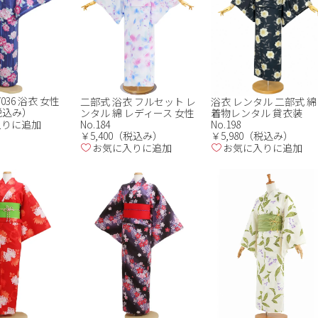
036 浴衣 女性
二部式 浴衣 フルセット レ
浴衣 レンタル 二部式 綿
（税込み）
ンタル 綿 レディース 女性
着物レンタル 貸衣装
No.184
No.198
入りに追加
￥5,400（税込み）
￥5,980（税込み）
お気に入りに追加
お気に入りに追加