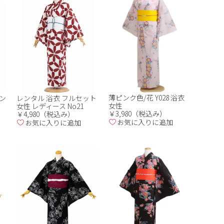
薄ピンク色/花 Y028 浴衣
レン
レンタル 浴衣 フルセット
女性
女性 レディース No21
￥3,980（税込み）
￥4,980（税込み）
お気に入りに追加
お気に入りに追加