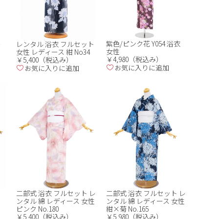
浴
紫色/ピンク花 Y054 浴衣
レンタル 浴衣 フルセット
女性
女性 レディース 紺 No34
￥4,980（税込み）
￥5,400（税込み）
お気に入りに追加
お気に入りに追加
二部式 浴衣 フルセット レ
二部式 浴衣 フルセット レ
ンタル 綿 レディース 女性
ンタル 綿 レディース 女性
ピンク No.180
紺×菊 No.165
￥5,400（税込み）
￥5,980（税込み）