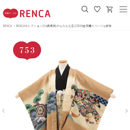
RENCA
RENCAセレクション(5.6歳男袴)かんたん七五三5034金茶鷹×ベージュ紋袴