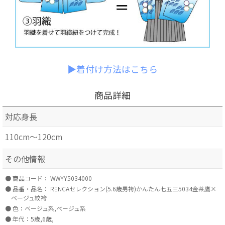
▶着付け方法はこちら
商品詳細
対応身長
110cm～120cm
その他情報
商品コード：
WWYY5034000
品番・品名：
RENCAセレクション(5.6歳男袴)かんたん七五三5034金茶鷹×
ベージュ紋袴
色：ベージュ系,ベージュ系
年代：5歳,6歳,