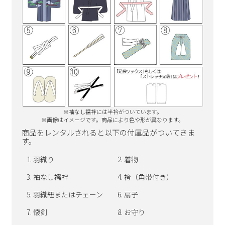
※袖なし襦袢には半衿がついています。
※画像はイメージです。商品により色や形が異なります。
商品をレンタルされると以下の付属品がついてきま
す。
羽織り
着物
袖なし襦袢
袴（角帯付き）
羽織紐またはチェーン
扇子
懐剣
お守り