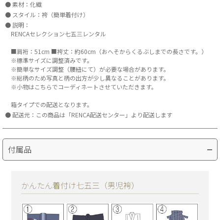
素材：化繊
スタイル：袴（簡単着付け）
説明：
RENCAセレクション七五三レンタル
■肩裄：51cm ■袴丈：約60cm（おへそからくるぶしまでの長さです。）
※標準サイズに調整済みです。
※簡単なサイズ調整（腰紐にて）が必要な場合があります。
※総柄のため写真と柄の出方が少し異なることがあります。
※小物はこちらでコーディネートさせていただきます。
箱タイプでの配送となります。
配送元：この商品は「RENCA配送センター」より配送します
付属品
かんたん着付け七五三（男児袴）