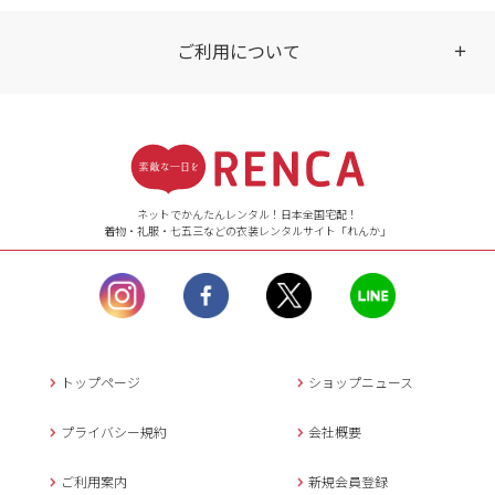
ご利用について
受付時間
【ご注文（インターネット）】
24時間年中無休
ネットでかんたんレンタル！日本全国宅配！
着物・礼服・七五三などの衣装レンタルサイト「れんか」
【お問い合わせ窓口（メー
ル）】10:00~17:00
土曜日、日曜日、臨
時休業日を除く。
営業時間外にいただ
いたメールは、緊急時を
のぞき翌日営業日以降に
トップページ
ショップニュース
返信させていただきま
す。
プライバシー規約
会社概要
年末年始、大型連休
の場合は別途記載
ご利用案内
新規会員登録