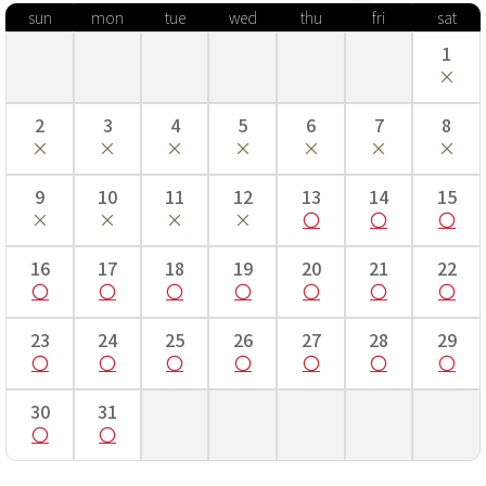
sun
mon
tue
wed
thu
fri
sat
■身丈…長い場合は腰紐で調整します。
■肩裄…手を斜め45度位にして、首のつけ根から肩へかけて一度測
1
り、そこを起点に手のくるぶしまでを測ります。
■袖丈…袖の上端から下端までの長さ。
■袴丈…袴の前側の紐下からの長さ。
2
3
4
5
6
7
8
七五三着付け動画はこちら！
9
10
11
12
13
14
15
16
17
18
19
20
21
22
23
24
25
26
27
28
29
30
31